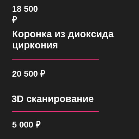
В нашей клинике используется
современный интраоральный
3D-
сканер Aoralscan 3
- Оборудование
нового поколения для цифровой
стоматологии.
Сканирование проходит быстро и
комфортно, без традиционных слепков
и неприятных ощущений. За несколько
минут мы получаем высокоточную
цифровую модель зубов, которую можно
сразу вывести на экран и показать
пациенту.
Это позволяет:
• повысить точность изготовления