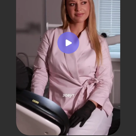
Эффективное лечение зубов в
современной стоматологии с
применением безопасных
технологий и долговечных
материалов.
Профессиональная
гигиена
Профессиональная гигиена
полости рта для удаления
зубного камня, налёта и
профилактики кариеса и
заболеваний дёсен.
Лечение периодонтита
Комплексное лечение
периодонтита зуба для
устранения воспаления,