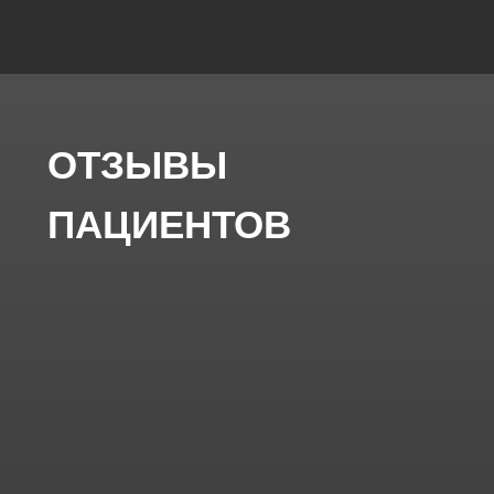
сохранения зуба и
предотвращения осложнений.
Лечение кариеса
Лечение кариеса зубов на любой
стадии с сохранением здоровых
тканей и восстановлением формы
зуба.
Лечение пульпита
Качественное лечение
пульпита зуба с устранением
боли и сохранением зуба без
удаления.
Чистка AirFlow
Профессиональная чистка
зубов Air Flow для бережного
удаления налёта,