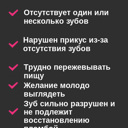
Зуб сильно разрушен и
не подлежит
восстановлению
пломбой
Стеснение улыбаться
Восстановление зуба
коронкой из диоксида
циркония под ключ
28 200
₽
Протезирование зуба с
использованием
импланта по системе