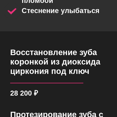
Osstem коронками из
диоксида циркония
35 000
₽
Восстановление зуба
виниром из диоксида
циркония
18 500
₽
Коронка из диоксида
циркония
20 500
₽