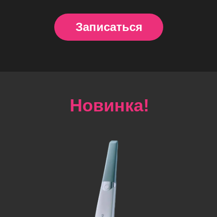
коронок, виниров и протезов;
• улучшить планирование имплантации
и ортодонтического лечения;
• сократить количество визитов и сроки
лечения;
• сделать результат максимально
предсказуемым.
Цифровые технологии
— это комфорт,
точность и уверенность в качестве
лечения.