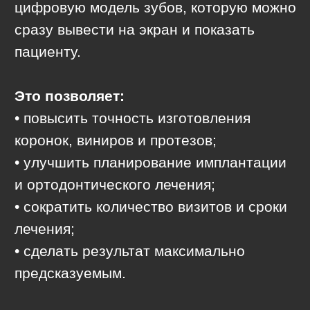
О НАС
Врач-стоматолог - это врач, который не
только лечит зубы, но это в первую
очередь специалист, который
занимается оздоровлением всего
организма, ведь состояние полости рта,
во многом, отражает состояние
человека в целом.
Такое отношение к работе я считаю
своей профессиональной философией.